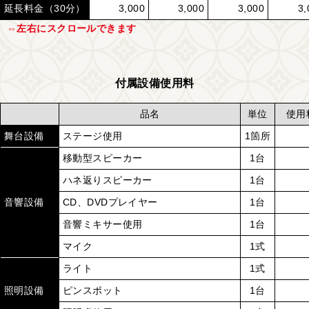
延長料金（30分）
3,000
3,000
3,000
3,
付属設備使用料
品名
単位
使用
舞台設備
ステージ使用
1箇所
移動型スピーカー
1台
ハネ返りスピーカー
1台
音響設備
CD、DVDプレイヤー
1台
音響ミキサー使用
1台
マイク
1式
ライト
1式
照明設備
ピンスポット
1台