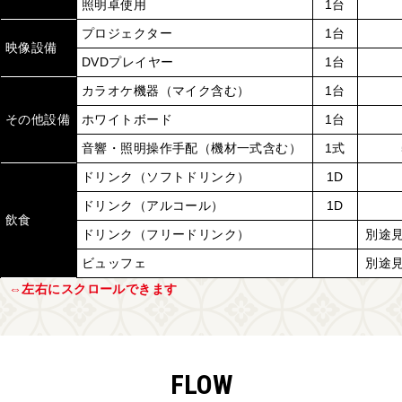
照明卓使用
1台
プロジェクター
1台
映像設備
DVDプレイヤー
1台
カラオケ機器（マイク含む）
1台
その他設備
ホワイトボード
1台
音響・照明操作手配（機材一式含む）
1式
ドリンク（ソフトドリンク）
1D
ドリンク（アルコール）
1D
飲食
ドリンク（フリードリンク）
別途
ビュッフェ
別途
FLOW